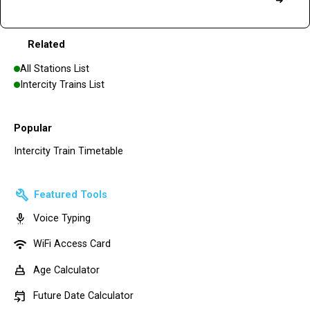
➜
Related
All Stations List
Intercity Trains List
Popular
Intercity Train Timetable
build
Featured Tools
settings_voice
Voice Typing
wifi
WiFi Access Card
cake
Age Calculator
event_upcoming
Future Date Calculator