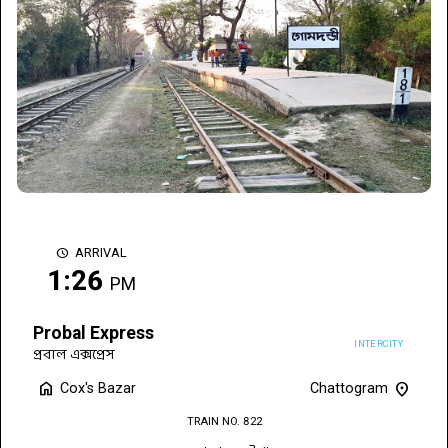
schedule
ARRIVAL
1:26
PM
Probal Express
INTERCITY
প্রবাল এক্সপ্রেস
home
location_on
Cox's Bazar
Chattogram
TRAIN NO. 822