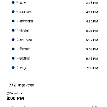
বগুড়া
8
3:36 PM
সোনাতলা
9
4:11 PM
বোনারপাড়া
10
4:30 PM
গাইবান্ধা
11
5:03 PM
বামনডাঙ্গা
12
5:37 PM
পীরগাছা
13
5:58 PM
কাউনিয়া
14
6:16 PM
রংপুর
15
7:00 PM
রংপুর - ঢাকা
772
schedule
Depurture
8:00 PM