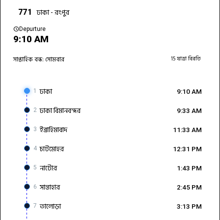
ঢাকা - রংপুর
771
schedule
Depurture
9:10 AM
সাপ্তাহিক বন্ধ: সোমবার
15 যাত্রা বিরতি
ঢাকা
1
9:10 AM
ঢাকা বিমানবন্দর
2
9:33 AM
ইব্রাহিমাবাদ
3
11:33 AM
চাটমোহর
4
12:31 PM
নাটোর
5
1:43 PM
সান্তাহার
6
2:45 PM
তালোড়া
7
3:13 PM