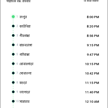
সাপ্তাহিক বন্ধ: রবিবার
14 যাত্রা বিরতি
রংপুর
1
8:00 PM
কাউনিয়া
2
8:20 PM
পীরগাছা
3
8:56 PM
বামনডাঙ্গা
4
9:15 PM
গাইবান্ধা
5
9:47 PM
বোনারপাড়া
6
10:15 PM
সোনাতলা
7
10:42 PM
বগুড়া
8
11:15 PM
তালোড়া
9
11:40 PM
সান্তাহার
10
12:10 AM